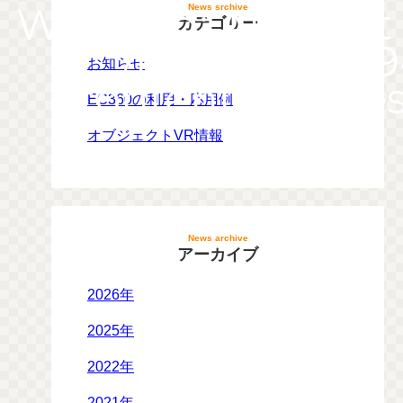
Warning
: Attempt
News srchive
カテゴリー
/home/wp2194
お知らせ
content/themes/
EC360の利用・応用例
オブジェクトVR情報
News archive
アーカイブ
2026年
2025年
2022年
2021年