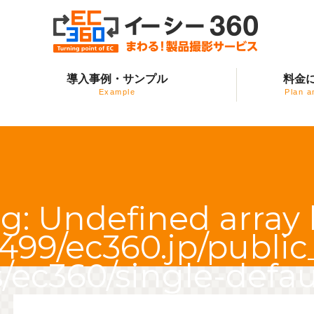
EC360（イーシー・サ
導入事例・サンプル
料金
ンロクマル）
Example
Plan a
ng
: Undefined array 
99/ec360.jp/publi
ec360/single-defau