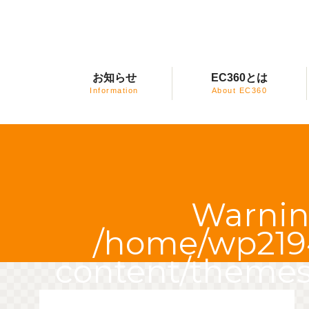
お知らせ
EC360とは
Information
About EC360
Warni
/home/wp2194
content/themes/