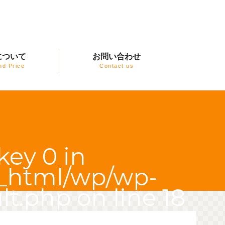
について
お問い合わせ
nd Price
Contact us
key 0 in
c_html/wp/wp-
lt.php
on line
18