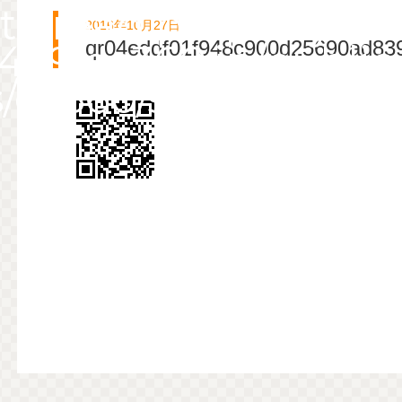
 to read property "c
2016年10月27日
99/ec360.jp/publi
qr04eddf01f948c900d25690ad83
ec360/single-defau
News