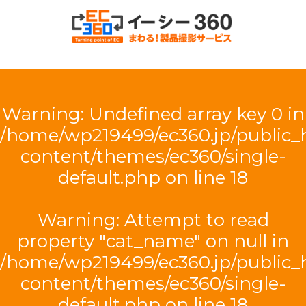
EC360（イー
シー・サンロ
Warning
: Undefined array key 0 in
クマル）
/home/wp219499/ec360.jp/public
content/themes/ec360/single-
default.php
on line
18
Warning
: Attempt to read
property "cat_name" on null in
/home/wp219499/ec360.jp/public
content/themes/ec360/single-
default.php
on line
18