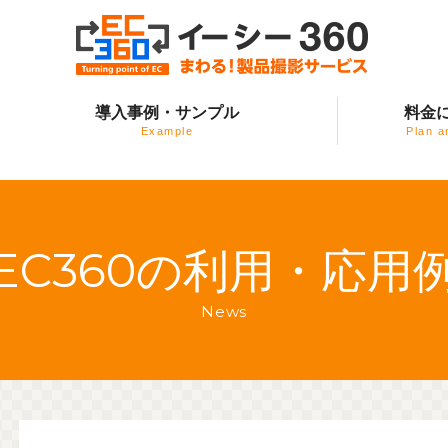
EC360（イーシー・サ
導入事例・サンプル
料金
ンロクマル）
Example
Plan a
EC360の利用・応用
News