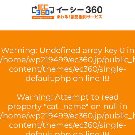
EC360（イー
シー・サンロ
Warning
: Undefined array key 0 in
クマル）
/home/wp219499/ec360.jp/public
content/themes/ec360/single-
default.php
on line
18
Warning
: Attempt to read
property "cat_name" on null in
/home/wp219499/ec360.jp/public
content/themes/ec360/single-
default.php
on line
18